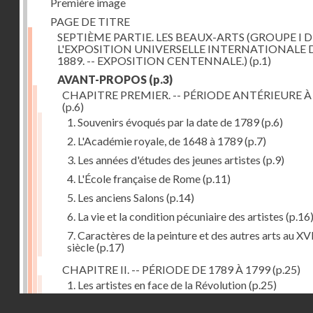
Première image
PAGE DE TITRE
SEPTIÈME PARTIE. LES BEAUX-ARTS (GROUPE I D
L'EXPOSITION UNIVERSELLE INTERNATIONALE 
1889. -- EXPOSITION CENTENNALE.)
(p.1)
AVANT-PROPOS
(p.3)
CHAPITRE PREMIER. -- PÉRIODE ANTÉRIEURE À
(p.6)
1. Souvenirs évoqués par la date de 1789
(p.6)
2. L'Académie royale, de 1648 à 1789
(p.7)
3. Les années d'études des jeunes artistes
(p.9)
4. L'École française de Rome
(p.11)
5. Les anciens Salons
(p.14)
6. La vie et la condition pécuniaire des artistes
(p.16
7. Caractères de la peinture et des autres arts au XV
siècle
(p.17)
CHAPITRE II. -- PÉRIODE DE 1789 À 1799
(p.25)
1. Les artistes en face de la Révolution
(p.25)
Droits réservés - CNAM
2. Attaques contre les académies
(p.25)