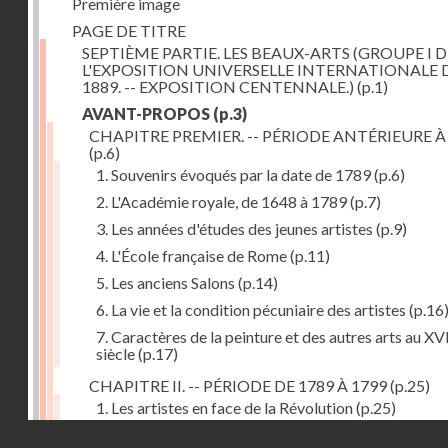
Première image
PAGE DE TITRE
SEPTIÈME PARTIE. LES BEAUX-ARTS (GROUPE I D
L'EXPOSITION UNIVERSELLE INTERNATIONALE 
1889. -- EXPOSITION CENTENNALE.)
(p.1)
AVANT-PROPOS
(p.3)
CHAPITRE PREMIER. -- PÉRIODE ANTÉRIEURE À
(p.6)
1. Souvenirs évoqués par la date de 1789
(p.6)
2. L'Académie royale, de 1648 à 1789
(p.7)
3. Les années d'études des jeunes artistes
(p.9)
4. L'École française de Rome
(p.11)
5. Les anciens Salons
(p.14)
6. La vie et la condition pécuniaire des artistes
(p.16
7. Caractères de la peinture et des autres arts au XV
siècle
(p.17)
CHAPITRE II. -- PÉRIODE DE 1789 À 1799
(p.25)
1. Les artistes en face de la Révolution
(p.25)
Droits réservés - CNAM
2. Attaques contre les académies
(p.25)