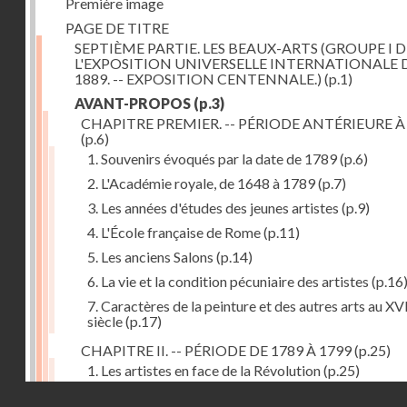
Première image
PAGE DE TITRE
SEPTIÈME PARTIE. LES BEAUX-ARTS (GROUPE I D
L'EXPOSITION UNIVERSELLE INTERNATIONALE 
1889. -- EXPOSITION CENTENNALE.)
(p.1)
AVANT-PROPOS
(p.3)
CHAPITRE PREMIER. -- PÉRIODE ANTÉRIEURE À
(p.6)
1. Souvenirs évoqués par la date de 1789
(p.6)
2. L'Académie royale, de 1648 à 1789
(p.7)
3. Les années d'études des jeunes artistes
(p.9)
4. L'École française de Rome
(p.11)
5. Les anciens Salons
(p.14)
6. La vie et la condition pécuniaire des artistes
(p.16
7. Caractères de la peinture et des autres arts au XV
siècle
(p.17)
CHAPITRE II. -- PÉRIODE DE 1789 À 1799
(p.25)
1. Les artistes en face de la Révolution
(p.25)
Droits réservés - CNAM
2. Attaques contre les académies
(p.25)