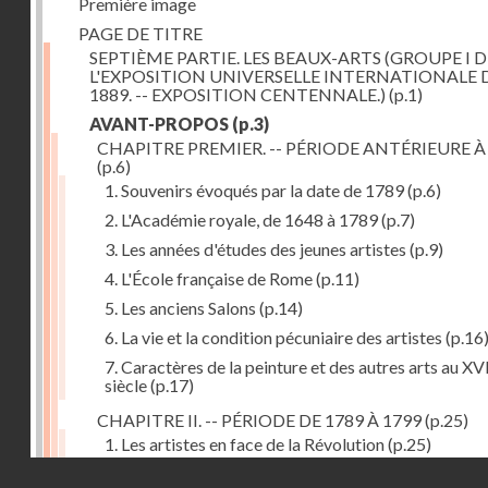
Première image
PAGE DE TITRE
SEPTIÈME PARTIE. LES BEAUX-ARTS (GROUPE I D
L'EXPOSITION UNIVERSELLE INTERNATIONALE 
1889. -- EXPOSITION CENTENNALE.)
(p.1)
AVANT-PROPOS
(p.3)
CHAPITRE PREMIER. -- PÉRIODE ANTÉRIEURE À
(p.6)
1. Souvenirs évoqués par la date de 1789
(p.6)
2. L'Académie royale, de 1648 à 1789
(p.7)
3. Les années d'études des jeunes artistes
(p.9)
4. L'École française de Rome
(p.11)
5. Les anciens Salons
(p.14)
6. La vie et la condition pécuniaire des artistes
(p.16
7. Caractères de la peinture et des autres arts au XV
siècle
(p.17)
CHAPITRE II. -- PÉRIODE DE 1789 À 1799
(p.25)
1. Les artistes en face de la Révolution
(p.25)
Droits réservés - CNAM
2. Attaques contre les académies
(p.25)