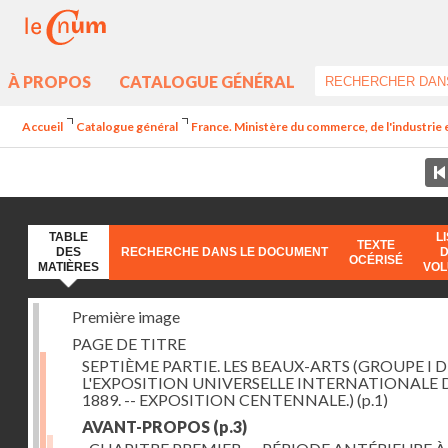
À PROPOS
CATALOGUE GÉNÉRAL
Accueil
Catalogue général
France. Ministère du commerce, de l'industrie 
TABLE
L
TEXTE
DES
RECHERCHE DANS LE DOCUMENT
OCÉRISÉ
MATIÈRES
VO
Première image
PAGE DE TITRE
SEPTIÈME PARTIE. LES BEAUX-ARTS (GROUPE I D
L'EXPOSITION UNIVERSELLE INTERNATIONALE 
1889. -- EXPOSITION CENTENNALE.)
(p.1)
AVANT-PROPOS
(p.3)