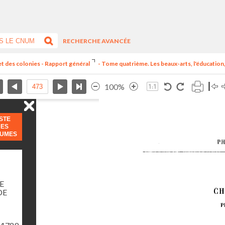
RECHERCHE AVANCÉE
et des colonies - Rapport général
- Tome quatrième. Les beaux-arts, l'éducation, 
100%
ISTE
DES
LUMES
E
DE