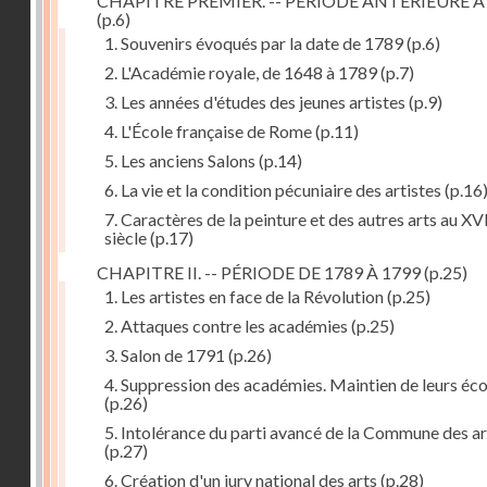
CHAPITRE PREMIER. -- PÉRIODE ANTÉRIEURE À
(p.6)
1. Souvenirs évoqués par la date de 1789
(p.6)
2. L'Académie royale, de 1648 à 1789
(p.7)
3. Les années d'études des jeunes artistes
(p.9)
4. L'École française de Rome
(p.11)
5. Les anciens Salons
(p.14)
6. La vie et la condition pécuniaire des artistes
(p.16
7. Caractères de la peinture et des autres arts au XV
siècle
(p.17)
CHAPITRE II. -- PÉRIODE DE 1789 À 1799
(p.25)
1. Les artistes en face de la Révolution
(p.25)
2. Attaques contre les académies
(p.25)
3. Salon de 1791
(p.26)
4. Suppression des académies. Maintien de leurs éco
(p.26)
5. Intolérance du parti avancé de la Commune des ar
(p.27)
6. Création d'un jury national des arts
(p.28)