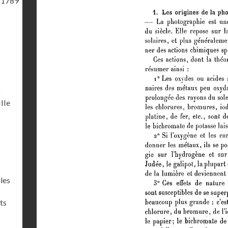
 1789
)
IIIe
les
ts