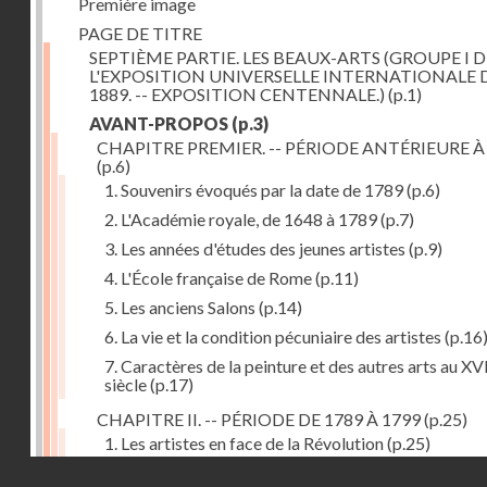
Première image
PAGE DE TITRE
SEPTIÈME PARTIE. LES BEAUX-ARTS (GROUPE I D
L'EXPOSITION UNIVERSELLE INTERNATIONALE 
1889. -- EXPOSITION CENTENNALE.)
(p.1)
AVANT-PROPOS
(p.3)
CHAPITRE PREMIER. -- PÉRIODE ANTÉRIEURE À
(p.6)
1. Souvenirs évoqués par la date de 1789
(p.6)
2. L'Académie royale, de 1648 à 1789
(p.7)
3. Les années d'études des jeunes artistes
(p.9)
4. L'École française de Rome
(p.11)
5. Les anciens Salons
(p.14)
6. La vie et la condition pécuniaire des artistes
(p.16
7. Caractères de la peinture et des autres arts au XV
siècle
(p.17)
CHAPITRE II. -- PÉRIODE DE 1789 À 1799
(p.25)
1. Les artistes en face de la Révolution
(p.25)
Droits réservés - CNAM
2. Attaques contre les académies
(p.25)