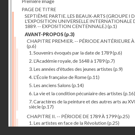
Première image
PAGE DE TITRE
SEPTIÈME PARTIE. LES BEAUX-ARTS (GROUPE I D
L'EXPOSITION UNIVERSELLE INTERNATIONALE 
1889. -- EXPOSITION CENTENNALE.)
(p.1)
AVANT-PROPOS
(p.3)
CHAPITRE PREMIER. -- PÉRIODE ANTÉRIEURE À
(p.6)
1. Souvenirs évoqués par la date de 1789
(p.6)
2. L'Académie royale, de 1648 à 1789
(p.7)
3. Les années d'études des jeunes artistes
(p.9)
4. L'École française de Rome
(p.11)
5. Les anciens Salons
(p.14)
6. La vie et la condition pécuniaire des artistes
(p.16
7. Caractères de la peinture et des autres arts au XV
siècle
(p.17)
CHAPITRE II. -- PÉRIODE DE 1789 À 1799
(p.25)
1. Les artistes en face de la Révolution
(p.25)
Droits réservés - CNAM
2. Attaques contre les académies
(p.25)