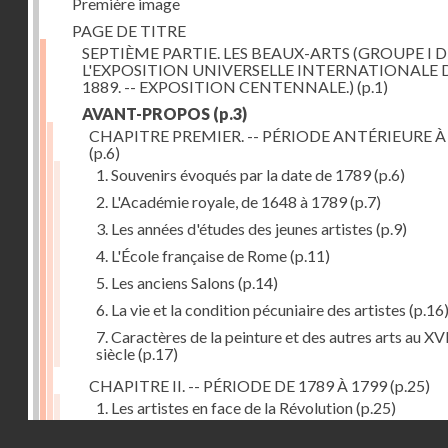
Première image
PAGE DE TITRE
SEPTIÈME PARTIE. LES BEAUX-ARTS (GROUPE I D
L'EXPOSITION UNIVERSELLE INTERNATIONALE 
1889. -- EXPOSITION CENTENNALE.)
(p.1)
AVANT-PROPOS
(p.3)
CHAPITRE PREMIER. -- PÉRIODE ANTÉRIEURE À
(p.6)
1. Souvenirs évoqués par la date de 1789
(p.6)
2. L'Académie royale, de 1648 à 1789
(p.7)
3. Les années d'études des jeunes artistes
(p.9)
4. L'École française de Rome
(p.11)
5. Les anciens Salons
(p.14)
6. La vie et la condition pécuniaire des artistes
(p.16
7. Caractères de la peinture et des autres arts au XV
siècle
(p.17)
CHAPITRE II. -- PÉRIODE DE 1789 À 1799
(p.25)
1. Les artistes en face de la Révolution
(p.25)
Droits réservés - CNAM
2. Attaques contre les académies
(p.25)