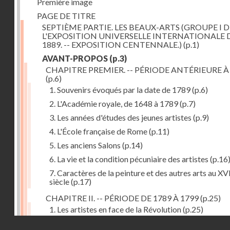
Première image
PAGE DE TITRE
SEPTIÈME PARTIE. LES BEAUX-ARTS (GROUPE I D
L'EXPOSITION UNIVERSELLE INTERNATIONALE 
1889. -- EXPOSITION CENTENNALE.)
(p.1)
AVANT-PROPOS
(p.3)
CHAPITRE PREMIER. -- PÉRIODE ANTÉRIEURE À
(p.6)
1. Souvenirs évoqués par la date de 1789
(p.6)
2. L'Académie royale, de 1648 à 1789
(p.7)
3. Les années d'études des jeunes artistes
(p.9)
4. L'École française de Rome
(p.11)
5. Les anciens Salons
(p.14)
6. La vie et la condition pécuniaire des artistes
(p.16
7. Caractères de la peinture et des autres arts au XV
siècle
(p.17)
CHAPITRE II. -- PÉRIODE DE 1789 À 1799
(p.25)
1. Les artistes en face de la Révolution
(p.25)
Droits réservés - CNAM
2. Attaques contre les académies
(p.25)