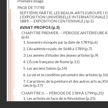
Première image
PAGE DE TITRE
SEPTIÈME PARTIE. LES BEAUX-ARTS (GROUPE I D
L'EXPOSITION UNIVERSELLE INTERNATIONALE 
1889. -- EXPOSITION CENTENNALE.)
(p.1)
AVANT-PROPOS
(p.3)
CHAPITRE PREMIER. -- PÉRIODE ANTÉRIEURE À
(p.6)
1. Souvenirs évoqués par la date de 1789
(p.6)
2. L'Académie royale, de 1648 à 1789
(p.7)
3. Les années d'études des jeunes artistes
(p.9)
4. L'École française de Rome
(p.11)
5. Les anciens Salons
(p.14)
6. La vie et la condition pécuniaire des artistes
(p.16
7. Caractères de la peinture et des autres arts au XV
siècle
(p.17)
CHAPITRE II. -- PÉRIODE DE 1789 À 1799
(p.25)
1. Les artistes en face de la Révolution
(p.25)
Droits réservés - CNAM
2. Attaques contre les académies
(p.25)