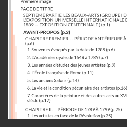
Première image
PAGE DE TITRE
SEPTIÈME PARTIE. LES BEAUX-ARTS (GROUPE I D
L'EXPOSITION UNIVERSELLE INTERNATIONALE 
1889. -- EXPOSITION CENTENNALE.)
(p.1)
AVANT-PROPOS
(p.3)
CHAPITRE PREMIER. -- PÉRIODE ANTÉRIEURE À
(p.6)
1. Souvenirs évoqués par la date de 1789
(p.6)
2. L'Académie royale, de 1648 à 1789
(p.7)
3. Les années d'études des jeunes artistes
(p.9)
4. L'École française de Rome
(p.11)
5. Les anciens Salons
(p.14)
6. La vie et la condition pécuniaire des artistes
(p.16
7. Caractères de la peinture et des autres arts au XV
siècle
(p.17)
CHAPITRE II. -- PÉRIODE DE 1789 À 1799
(p.25)
1. Les artistes en face de la Révolution
(p.25)
Droits réservés - CNAM
2. Attaques contre les académies
(p.25)