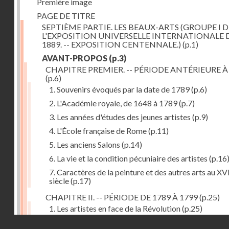
Première image
PAGE DE TITRE
SEPTIÈME PARTIE. LES BEAUX-ARTS (GROUPE I D
L'EXPOSITION UNIVERSELLE INTERNATIONALE 
1889. -- EXPOSITION CENTENNALE.)
(p.1)
AVANT-PROPOS
(p.3)
CHAPITRE PREMIER. -- PÉRIODE ANTÉRIEURE À
(p.6)
1. Souvenirs évoqués par la date de 1789
(p.6)
2. L'Académie royale, de 1648 à 1789
(p.7)
3. Les années d'études des jeunes artistes
(p.9)
4. L'École française de Rome
(p.11)
5. Les anciens Salons
(p.14)
6. La vie et la condition pécuniaire des artistes
(p.16
7. Caractères de la peinture et des autres arts au XV
siècle
(p.17)
CHAPITRE II. -- PÉRIODE DE 1789 À 1799
(p.25)
1. Les artistes en face de la Révolution
(p.25)
Droits réservés - CNAM
2. Attaques contre les académies
(p.25)