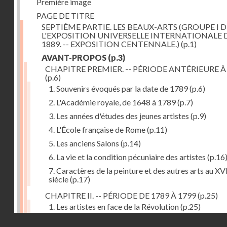
Première image
PAGE DE TITRE
SEPTIÈME PARTIE. LES BEAUX-ARTS (GROUPE I D
L'EXPOSITION UNIVERSELLE INTERNATIONALE 
1889. -- EXPOSITION CENTENNALE.)
(p.1)
AVANT-PROPOS
(p.3)
CHAPITRE PREMIER. -- PÉRIODE ANTÉRIEURE À
(p.6)
1. Souvenirs évoqués par la date de 1789
(p.6)
2. L'Académie royale, de 1648 à 1789
(p.7)
3. Les années d'études des jeunes artistes
(p.9)
4. L'École française de Rome
(p.11)
5. Les anciens Salons
(p.14)
6. La vie et la condition pécuniaire des artistes
(p.16
7. Caractères de la peinture et des autres arts au XV
siècle
(p.17)
CHAPITRE II. -- PÉRIODE DE 1789 À 1799
(p.25)
1. Les artistes en face de la Révolution
(p.25)
Droits réservés - CNAM
2. Attaques contre les académies
(p.25)