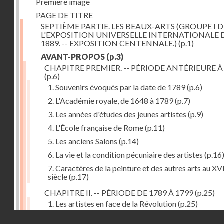
Première image
PAGE DE TITRE
SEPTIÈME PARTIE. LES BEAUX-ARTS (GROUPE I D
L'EXPOSITION UNIVERSELLE INTERNATIONALE 
1889. -- EXPOSITION CENTENNALE.)
(p.1)
AVANT-PROPOS
(p.3)
CHAPITRE PREMIER. -- PÉRIODE ANTÉRIEURE À
(p.6)
1. Souvenirs évoqués par la date de 1789
(p.6)
2. L'Académie royale, de 1648 à 1789
(p.7)
3. Les années d'études des jeunes artistes
(p.9)
4. L'École française de Rome
(p.11)
5. Les anciens Salons
(p.14)
6. La vie et la condition pécuniaire des artistes
(p.16
7. Caractères de la peinture et des autres arts au XV
siècle
(p.17)
CHAPITRE II. -- PÉRIODE DE 1789 À 1799
(p.25)
1. Les artistes en face de la Révolution
(p.25)
Droits réservés - CNAM
2. Attaques contre les académies
(p.25)