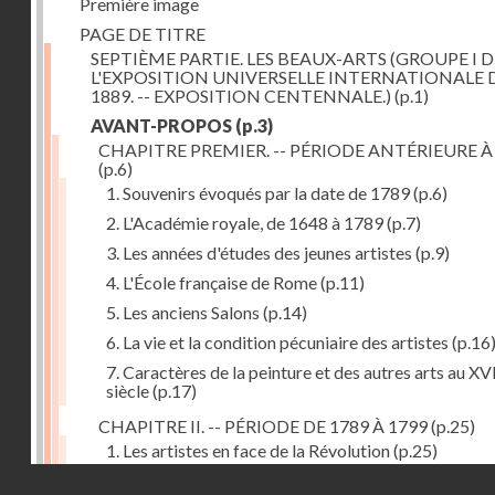
Première image
PAGE DE TITRE
SEPTIÈME PARTIE. LES BEAUX-ARTS (GROUPE I D
L'EXPOSITION UNIVERSELLE INTERNATIONALE 
1889. -- EXPOSITION CENTENNALE.)
(p.1)
AVANT-PROPOS
(p.3)
CHAPITRE PREMIER. -- PÉRIODE ANTÉRIEURE À
(p.6)
1. Souvenirs évoqués par la date de 1789
(p.6)
2. L'Académie royale, de 1648 à 1789
(p.7)
3. Les années d'études des jeunes artistes
(p.9)
4. L'École française de Rome
(p.11)
5. Les anciens Salons
(p.14)
6. La vie et la condition pécuniaire des artistes
(p.16
7. Caractères de la peinture et des autres arts au XV
siècle
(p.17)
CHAPITRE II. -- PÉRIODE DE 1789 À 1799
(p.25)
1. Les artistes en face de la Révolution
(p.25)
Droits réservés - CNAM
2. Attaques contre les académies
(p.25)