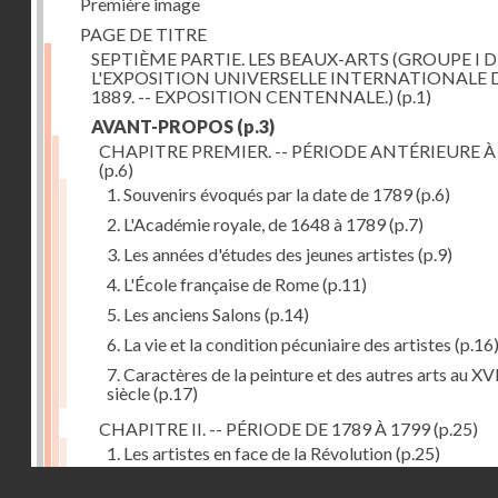
Première image
PAGE DE TITRE
SEPTIÈME PARTIE. LES BEAUX-ARTS (GROUPE I D
L'EXPOSITION UNIVERSELLE INTERNATIONALE 
1889. -- EXPOSITION CENTENNALE.)
(p.1)
AVANT-PROPOS
(p.3)
CHAPITRE PREMIER. -- PÉRIODE ANTÉRIEURE À
(p.6)
1. Souvenirs évoqués par la date de 1789
(p.6)
2. L'Académie royale, de 1648 à 1789
(p.7)
3. Les années d'études des jeunes artistes
(p.9)
4. L'École française de Rome
(p.11)
5. Les anciens Salons
(p.14)
6. La vie et la condition pécuniaire des artistes
(p.16
7. Caractères de la peinture et des autres arts au XV
siècle
(p.17)
CHAPITRE II. -- PÉRIODE DE 1789 À 1799
(p.25)
1. Les artistes en face de la Révolution
(p.25)
Droits réservés - CNAM
2. Attaques contre les académies
(p.25)