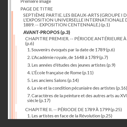
Première image
PAGE DE TITRE
SEPTIÈME PARTIE. LES BEAUX-ARTS (GROUPE I D
L'EXPOSITION UNIVERSELLE INTERNATIONALE 
1889. -- EXPOSITION CENTENNALE.)
(p.1)
AVANT-PROPOS
(p.3)
CHAPITRE PREMIER. -- PÉRIODE ANTÉRIEURE À
(p.6)
1. Souvenirs évoqués par la date de 1789
(p.6)
2. L'Académie royale, de 1648 à 1789
(p.7)
3. Les années d'études des jeunes artistes
(p.9)
4. L'École française de Rome
(p.11)
5. Les anciens Salons
(p.14)
6. La vie et la condition pécuniaire des artistes
(p.16
7. Caractères de la peinture et des autres arts au XV
siècle
(p.17)
CHAPITRE II. -- PÉRIODE DE 1789 À 1799
(p.25)
1. Les artistes en face de la Révolution
(p.25)
Droits réservés - CNAM
2. Attaques contre les académies
(p.25)