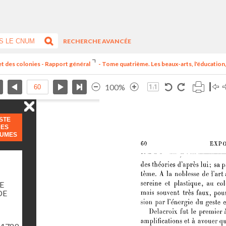
RECHERCHE AVANCÉE
et des colonies - Rapport général
- Tome quatrième. Les beaux-arts, l'éducation, 
100%
ISTE
DES
LUMES
E
DE