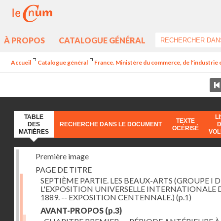
À PROPOS
CATALOGUE GÉNÉRAL
Accueil
Catalogue général
France. Ministère du commerce, de l'industrie 
TABLE
L
TEXTE
DES
RECHERCHE DANS LE DOCUMENT
OCÉRISÉ
MATIÈRES
VO
Première image
PAGE DE TITRE
SEPTIÈME PARTIE. LES BEAUX-ARTS (GROUPE I D
L'EXPOSITION UNIVERSELLE INTERNATIONALE 
1889. -- EXPOSITION CENTENNALE.)
(p.1)
AVANT-PROPOS
(p.3)