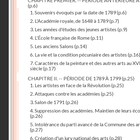
CHAPITRE PREMIER. -- PÉRIODE ANTÉRIEURE À
(p.6)
1. Souvenirs évoqués par la date de 1789
(p.6)
2. L'Académie royale, de 1648 à 1789
(p.7)
3. Les années d'études des jeunes artistes
(p.9)
4. L'École française de Rome
(p.11)
5. Les anciens Salons
(p.14)
6. La vie et la condition pécuniaire des artistes
(p.16
7. Caractères de la peinture et des autres arts au XV
siècle
(p.17)
CHAPITRE II. -- PÉRIODE DE 1789 À 1799
(p.25)
1. Les artistes en face de la Révolution
(p.25)
2. Attaques contre les académies
(p.25)
3. Salon de 1791
(p.26)
4. Suppression des académies. Maintien de leurs éco
(p.26)
5. Intolérance du parti avancé de la Commune des ar
(p.27)
6. Création d'un jury national des arts
(p.28)