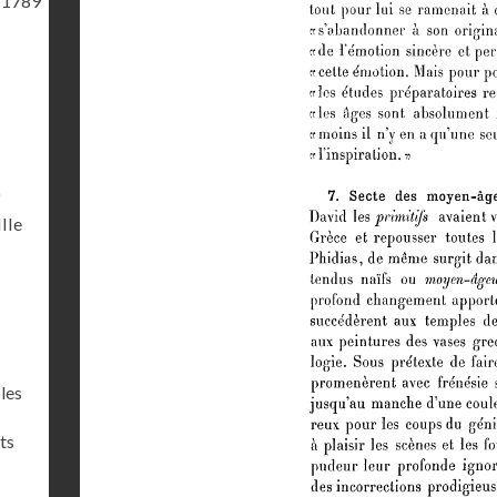
 1789
)
IIIe
les
ts