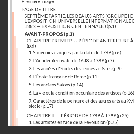
Première image
PAGE DE TITRE
SEPTIÈME PARTIE. LES BEAUX-ARTS (GROUPE I D
L'EXPOSITION UNIVERSELLE INTERNATIONALE 
1889. -- EXPOSITION CENTENNALE.)
(p.1)
AVANT-PROPOS
(p.3)
CHAPITRE PREMIER. -- PÉRIODE ANTÉRIEURE À
(p.6)
1. Souvenirs évoqués par la date de 1789
(p.6)
2. L'Académie royale, de 1648 à 1789
(p.7)
3. Les années d'études des jeunes artistes
(p.9)
4. L'École française de Rome
(p.11)
5. Les anciens Salons
(p.14)
6. La vie et la condition pécuniaire des artistes
(p.16
7. Caractères de la peinture et des autres arts au XV
siècle
(p.17)
CHAPITRE II. -- PÉRIODE DE 1789 À 1799
(p.25)
1. Les artistes en face de la Révolution
(p.25)
Droits réservés - CNAM
2. Attaques contre les académies
(p.25)