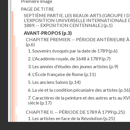
Première image
PAGE DE TITRE
SEPTIÈME PARTIE. LES BEAUX-ARTS (GROUPE I D
L'EXPOSITION UNIVERSELLE INTERNATIONALE 
1889. -- EXPOSITION CENTENNALE.)
(p.1)
AVANT-PROPOS
(p.3)
CHAPITRE PREMIER. -- PÉRIODE ANTÉRIEURE À
(p.6)
1. Souvenirs évoqués par la date de 1789
(p.6)
2. L'Académie royale, de 1648 à 1789
(p.7)
3. Les années d'études des jeunes artistes
(p.9)
4. L'École française de Rome
(p.11)
5. Les anciens Salons
(p.14)
6. La vie et la condition pécuniaire des artistes
(p.16
7. Caractères de la peinture et des autres arts au XV
siècle
(p.17)
CHAPITRE II. -- PÉRIODE DE 1789 À 1799
(p.25)
1. Les artistes en face de la Révolution
(p.25)
Droits réservés - CNAM
2. Attaques contre les académies
(p.25)