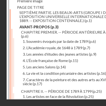
Première image
PAGE DE TITRE
SEPTIÈME PARTIE. LES BEAUX-ARTS (GROUPE I D
L'EXPOSITION UNIVERSELLE INTERNATIONALE 
1889. -- EXPOSITION CENTENNALE.)
(p.1)
AVANT-PROPOS
(p.3)
CHAPITRE PREMIER. -- PÉRIODE ANTÉRIEURE À
(p.6)
1. Souvenirs évoqués par la date de 1789
(p.6)
2. L'Académie royale, de 1648 à 1789
(p.7)
3. Les années d'études des jeunes artistes
(p.9)
4. L'École française de Rome
(p.11)
5. Les anciens Salons
(p.14)
6. La vie et la condition pécuniaire des artistes
(p.16
7. Caractères de la peinture et des autres arts au XV
siècle
(p.17)
CHAPITRE II. -- PÉRIODE DE 1789 À 1799
(p.25)
1. Les artistes en face de la Révolution
(p.25)
Droits réservés - CNAM
2. Attaques contre les académies
(p.25)