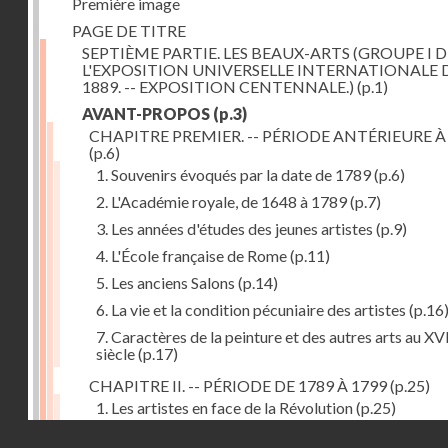
Première image
PAGE DE TITRE
SEPTIÈME PARTIE. LES BEAUX-ARTS (GROUPE I D
L'EXPOSITION UNIVERSELLE INTERNATIONALE 
1889. -- EXPOSITION CENTENNALE.)
(p.1)
AVANT-PROPOS
(p.3)
CHAPITRE PREMIER. -- PÉRIODE ANTÉRIEURE À
(p.6)
1. Souvenirs évoqués par la date de 1789
(p.6)
2. L'Académie royale, de 1648 à 1789
(p.7)
3. Les années d'études des jeunes artistes
(p.9)
4. L'École française de Rome
(p.11)
5. Les anciens Salons
(p.14)
6. La vie et la condition pécuniaire des artistes
(p.16
7. Caractères de la peinture et des autres arts au XV
siècle
(p.17)
CHAPITRE II. -- PÉRIODE DE 1789 À 1799
(p.25)
1. Les artistes en face de la Révolution
(p.25)
Droits réservés - CNAM
2. Attaques contre les académies
(p.25)