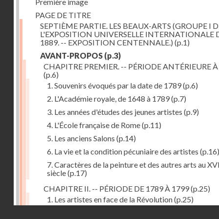
Première image
PAGE DE TITRE
SEPTIÈME PARTIE. LES BEAUX-ARTS (GROUPE I D
L'EXPOSITION UNIVERSELLE INTERNATIONALE 
1889. -- EXPOSITION CENTENNALE.)
(p.1)
AVANT-PROPOS
(p.3)
CHAPITRE PREMIER. -- PÉRIODE ANTÉRIEURE À
(p.6)
1. Souvenirs évoqués par la date de 1789
(p.6)
2. L'Académie royale, de 1648 à 1789
(p.7)
3. Les années d'études des jeunes artistes
(p.9)
4. L'École française de Rome
(p.11)
5. Les anciens Salons
(p.14)
6. La vie et la condition pécuniaire des artistes
(p.16
7. Caractères de la peinture et des autres arts au XV
siècle
(p.17)
CHAPITRE II. -- PÉRIODE DE 1789 À 1799
(p.25)
1. Les artistes en face de la Révolution
(p.25)
Droits réservés - CNAM
2. Attaques contre les académies
(p.25)