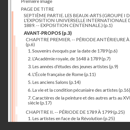
Première image
PAGE DE TITRE
SEPTIÈME PARTIE. LES BEAUX-ARTS (GROUPE I D
L'EXPOSITION UNIVERSELLE INTERNATIONALE 
1889. -- EXPOSITION CENTENNALE.)
(p.1)
AVANT-PROPOS
(p.3)
CHAPITRE PREMIER. -- PÉRIODE ANTÉRIEURE À
(p.6)
1. Souvenirs évoqués par la date de 1789
(p.6)
2. L'Académie royale, de 1648 à 1789
(p.7)
3. Les années d'études des jeunes artistes
(p.9)
4. L'École française de Rome
(p.11)
5. Les anciens Salons
(p.14)
6. La vie et la condition pécuniaire des artistes
(p.16
7. Caractères de la peinture et des autres arts au XV
siècle
(p.17)
CHAPITRE II. -- PÉRIODE DE 1789 À 1799
(p.25)
1. Les artistes en face de la Révolution
(p.25)
Droits réservés - CNAM
2. Attaques contre les académies
(p.25)