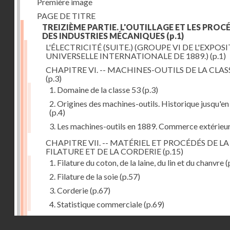
Première image
PAGE DE TITRE
TREIZIÈME PARTIE. L'OUTILLAGE ET LES PROC
DES INDUSTRIES MÉCANIQUES
(p.1)
L'ÉLECTRICITÉ (SUITE.) (GROUPE VI DE L'EXPOS
UNIVERSELLE INTERNATIONALE DE 1889.)
(p.1)
CHAPITRE VI. -- MACHINES-OUTILS DE LA CLAS
(p.3)
1. Domaine de la classe 53
(p.3)
2. Origines des machines-outils. Historique jusqu'e
(p.4)
3. Les machines-outils en 1889. Commerce extérieu
CHAPITRE VII. -- MATÉRIEL ET PROCÉDÉS DE LA
FILATURE ET DE LA CORDERIE
(p.15)
1. Filature du coton, de la laine, du lin et du chanvre
(
2. Filature de la soie
(p.57)
3. Corderie
(p.67)
4. Statistique commerciale
(p.69)
CHAPITRE VIII. -- MATÉRIEL ET PROCÉDÉS DU
Droits réservés - CNAM
TISSAGE
(p.71)