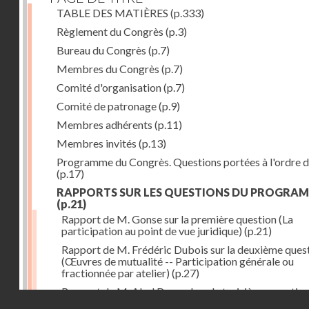
TABLE DES MATIÈRES
(p.333)
Règlement du Congrès
(p.3)
Bureau du Congrès
(p.7)
Membres du Congrès
(p.7)
Comité d'organisation
(p.7)
Comité de patronage
(p.9)
Membres adhérents
(p.11)
Membres invités
(p.13)
Programme du Congrès. Questions portées à l'ordre d
(p.17)
RAPPORTS SUR LES QUESTIONS DU PROGRA
(p.21)
Rapport de M. Gonse sur la première question (La
participation au point de vue juridique)
(p.21)
Rapport de M. Frédéric Dubois sur la deuxième ques
(Œuvres de mutualité -- Participation générale ou
fractionnée par atelier)
(p.27)
Rapport de M. Abel Davaud sur la troisième questio
Droits réservés - CNAM
(Participation, primes et sursalaires)
(p.33)