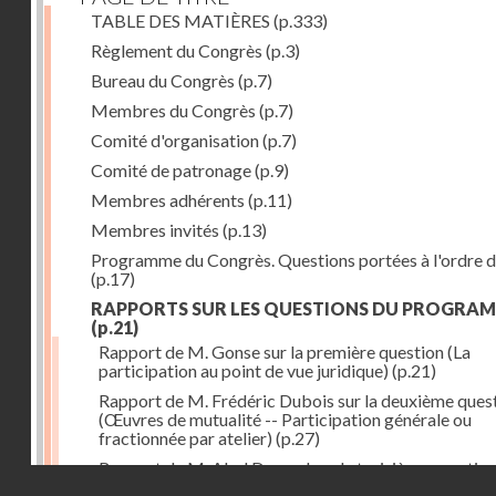
TABLE DES MATIÈRES
(p.333)
Règlement du Congrès
(p.3)
Bureau du Congrès
(p.7)
Membres du Congrès
(p.7)
Comité d'organisation
(p.7)
Comité de patronage
(p.9)
Membres adhérents
(p.11)
Membres invités
(p.13)
Programme du Congrès. Questions portées à l'ordre d
(p.17)
RAPPORTS SUR LES QUESTIONS DU PROGRA
(p.21)
Rapport de M. Gonse sur la première question (La
participation au point de vue juridique)
(p.21)
Rapport de M. Frédéric Dubois sur la deuxième ques
(Œuvres de mutualité -- Participation générale ou
fractionnée par atelier)
(p.27)
Rapport de M. Abel Davaud sur la troisième questio
Droits réservés - CNAM
(Participation, primes et sursalaires)
(p.33)