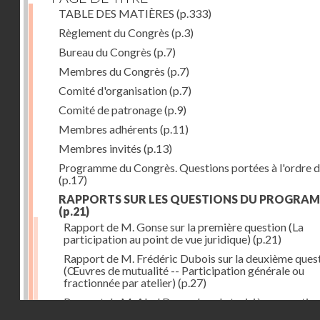
TABLE DES MATIÈRES
(p.333)
Règlement du Congrès
(p.3)
Bureau du Congrès
(p.7)
Membres du Congrès
(p.7)
Comité d'organisation
(p.7)
Comité de patronage
(p.9)
Membres adhérents
(p.11)
Membres invités
(p.13)
Programme du Congrès. Questions portées à l'ordre d
(p.17)
RAPPORTS SUR LES QUESTIONS DU PROGRA
(p.21)
Rapport de M. Gonse sur la première question (La
participation au point de vue juridique)
(p.21)
Rapport de M. Frédéric Dubois sur la deuxième ques
(Œuvres de mutualité -- Participation générale ou
fractionnée par atelier)
(p.27)
Rapport de M. Abel Davaud sur la troisième questio
Droits réservés - CNAM
(Participation, primes et sursalaires)
(p.33)