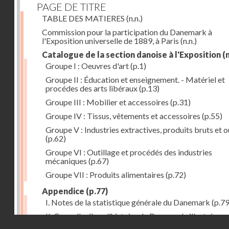
PAGE DE TITRE
TABLE DES MATIERES
(n.n.)
Commission pour la participation du Danemark à
l'Exposition universelle de 1889, à Paris
(n.n.)
Catalogue de la section danoise à l'Exposition
(n
Groupe I : Oeuvres d'art
(p.1)
Groupe II : Éducation et enseignement. - Matériel et
procédes des arts libéraux
(p.13)
Groupe III : Mobilier et accessoires
(p.31)
Groupe IV : Tissus, vêtements et accessoires
(p.55)
Groupe V : Industries extractives, produits bruts et 
(p.62)
Groupe VI : Outillage et procédés des industries
mécaniques
(p.67)
Groupe VII : Produits alimentaires
(p.72)
Appendice
(p.77)
I. Notes de la statistique générale du Danemark
(p.79
II. Coup d'oeil sur l'histoire de Danemark, illustrée pa
Droits réservés - CNAM
quelques-uns de ses noms célèbres
(p.81)