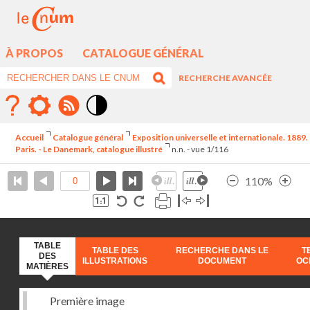
À PROPOS
CATALOGUE GÉNÉRAL
RECHERCHE AVANCÉE
Mode
contraste
Accueil
Catalogue général
Exposition universelle et internationale. 1889.
élévé
Paris. - Le Danemark, catalogue illustré
n.n. - vue 1/116
110%
TABLE
TABLE DES
RECHERCHE DANS LE
T
DES
ILLUSTRATIONS
DOCUMENT
OC
MATIÈRES
Première image