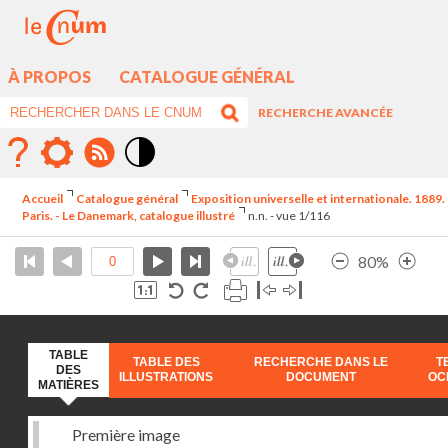
À PROPOS
CATALOGUE GÉNÉRAL
RECHERCHE AVANCÉE
Mode
contraste
Accueil
Catalogue général
Exposition universelle et internationale. 1889.
élévé
Paris. - Le Danemark, catalogue illustré
n.n. - vue 1/116
80%
TABLE
TABLE DES
RECHERCHE DANS LE
T
DES
ILLUSTRATIONS
DOCUMENT
OC
MATIÈRES
Première image