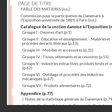
PAGE DE TITRE
TABLE DES MATIERES
(n.n.)
Commission pour la participation du Danemark à
l'Exposition universelle de 1889, à Paris
(n.n.)
Catalogue de la section danoise à l'Exposition
(n
Groupe I : Oeuvres d'art
(p.1)
Groupe II : Éducation et enseignement. - Matériel et
procédes des arts libéraux
(p.13)
Groupe III : Mobilier et accessoires
(p.31)
Groupe IV : Tissus, vêtements et accessoires
(p.55)
Groupe V : Industries extractives, produits bruts et 
(p.62)
Groupe VI : Outillage et procédés des industries
mécaniques
(p.67)
Groupe VII : Produits alimentaires
(p.72)
Appendice
(p.77)
I. Notes de la statistique générale du Danemark
(p.79
II. Coup d'oeil sur l'histoire de Danemark, illustrée pa
Droits réservés - CNAM
quelques-uns de ses noms célèbres
(p.81)