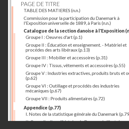
PAGE DE TITRE
TABLE DES MATIERES
(n.n.)
Commission pour la participation du Danemark à
l'Exposition universelle de 1889, à Paris
(n.n.)
Catalogue de la section danoise à l'Exposition
(n
Groupe I : Oeuvres d'art
(p.1)
Groupe II : Éducation et enseignement. - Matériel et
procédes des arts libéraux
(p.13)
Groupe III : Mobilier et accessoires
(p.31)
Groupe IV : Tissus, vêtements et accessoires
(p.55)
Groupe V : Industries extractives, produits bruts et 
(p.62)
Groupe VI : Outillage et procédés des industries
mécaniques
(p.67)
Groupe VII : Produits alimentaires
(p.72)
Appendice
(p.77)
I. Notes de la statistique générale du Danemark
(p.79
II. Coup d'oeil sur l'histoire de Danemark, illustrée pa
Droits réservés - CNAM
quelques-uns de ses noms célèbres
(p.81)