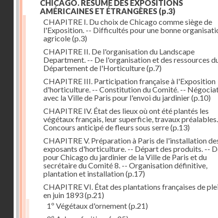
CHICAGO. RÉSUMÉ DES EXPOSITIONS
AMÉRICAINES ET ÉTRANGÈRES
(p.3)
CHAPITRE I. Du choix de Chicago comme siège de
l'Exposition. -- Difficultés pour une bonne organisati
agricole
(p.3)
CHAPITRE II. De l'organisation du Landscape
Department. -- De l'organisation et des ressources d
Département de l'Horticulture
(p.7)
CHAPITRE III. Participation française à l'Exposition
d'horticulture. -- Constitution du Comité. -- Négocia
avec la Ville de Paris pour l'envoi du jardinier
(p.10)
CHAPITRE IV. État des lieux où ont été plantés les
végétaux français, leur superficie, travaux préalables.
Concours anticipé de fleurs sous serre
(p.13)
CHAPITRE V. Préparation à Paris de l'installation de
exposants d'horticulture. -- Départ des produits. -- 
pour Chicago du jardinier de la Ville de Paris et du
secrétaire du Comité 8. -- Organisation définitive,
plantation et installation
(p.17)
CHAPITRE VI. État des plantations françaises de plei
en juin 1893
(p.21)
1º Végétaux d'ornement
(p.21)