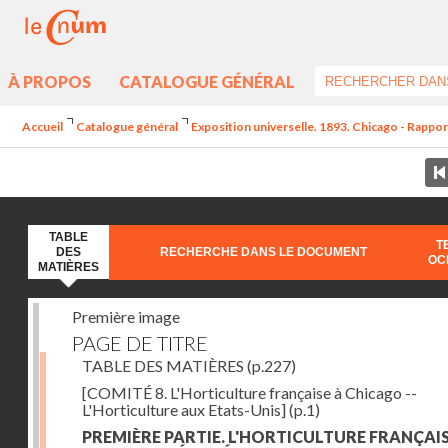
À PROPOS
CATALOGUE GÉNÉRAL
Accueil
Catalogue général
Exposition universelle. 1893. Chicago - Rapports
TABLE
T
DES
RECHERCHE DANS LE DOCUMENT
OC
MATIÈRES
Première image
PAGE DE TITRE
TABLE DES MATIÈRES
(p.227)
[COMITÉ 8. L'Horticulture française à Chicago --
L'Horticulture aux Etats-Unis]
(p.1)
PREMIÈRE PARTIE. L'HORTICULTURE FRANÇAIS