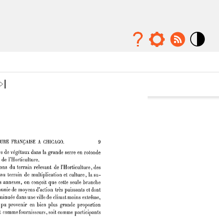
Mode
contraste
élévé