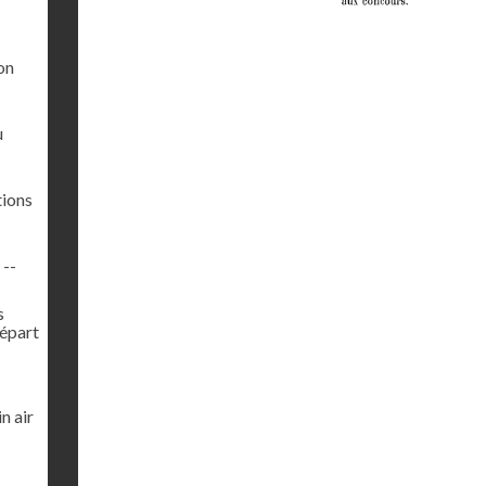
on
u
tions
 --
s
Départ
n air