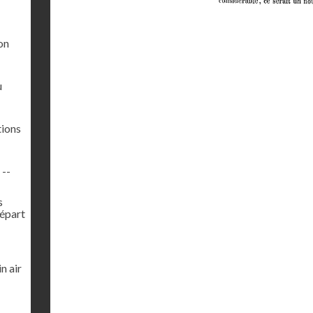
on
u
tions
 --
s
Départ
n air