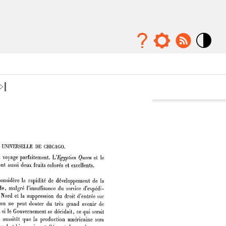
Mode
contraste
élévé