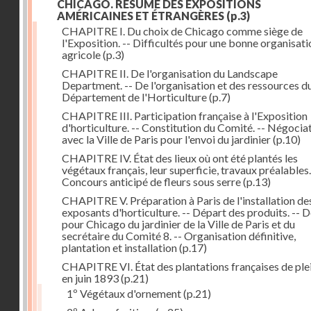
CHICAGO. RÉSUMÉ DES EXPOSITIONS
AMÉRICAINES ET ÉTRANGÈRES
(p.3)
CHAPITRE I. Du choix de Chicago comme siège de
l'Exposition. -- Difficultés pour une bonne organisati
agricole
(p.3)
CHAPITRE II. De l'organisation du Landscape
Department. -- De l'organisation et des ressources d
Département de l'Horticulture
(p.7)
CHAPITRE III. Participation française à l'Exposition
d'horticulture. -- Constitution du Comité. -- Négocia
avec la Ville de Paris pour l'envoi du jardinier
(p.10)
CHAPITRE IV. État des lieux où ont été plantés les
végétaux français, leur superficie, travaux préalables.
Concours anticipé de fleurs sous serre
(p.13)
CHAPITRE V. Préparation à Paris de l'installation de
exposants d'horticulture. -- Départ des produits. -- 
pour Chicago du jardinier de la Ville de Paris et du
secrétaire du Comité 8. -- Organisation définitive,
plantation et installation
(p.17)
CHAPITRE VI. État des plantations françaises de plei
en juin 1893
(p.21)
1º Végétaux d'ornement
(p.21)