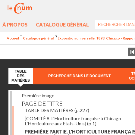
À PROPOS
CATALOGUE GÉNÉRAL
Accueil
Catalogue général
Exposition universelle. 1893. Chicago - Rapports
TABLE
T
DES
RECHERCHE DANS LE DOCUMENT
OC
MATIÈRES
Première image
PAGE DE TITRE
TABLE DES MATIÈRES
(p.227)
[COMITÉ 8. L'Horticulture française à Chicago --
L'Horticulture aux Etats-Unis]
(p.1)
PREMIÈRE PARTIE. L'HORTICULTURE FRANÇAIS