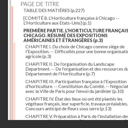
PAGE DE TITRE
TABLE DES MATIÈRES
(p.227)
[COMITÉ 8. L'Horticulture française à Chicago --
L'Horticulture aux Etats-Unis]
(p.1)
PREMIÈRE PARTIE. L'HORTICULTURE FRANÇAIS
CHICAGO. RÉSUMÉ DES EXPOSITIONS
AMÉRICAINES ET ÉTRANGÈRES
(p.3)
CHAPITRE I. Du choix de Chicago comme siège de
l'Exposition. -- Difficultés pour une bonne organisati
agricole
(p.3)
CHAPITRE II. De l'organisation du Landscape
Department. -- De l'organisation et des ressources d
Département de l'Horticulture
(p.7)
CHAPITRE III. Participation française à l'Exposition
d'horticulture. -- Constitution du Comité. -- Négocia
avec la Ville de Paris pour l'envoi du jardinier
(p.10)
CHAPITRE IV. État des lieux où ont été plantés les
végétaux français, leur superficie, travaux préalables.
Concours anticipé de fleurs sous serre
(p.13)
CHAPITRE V. Préparation à Paris de l'installation de
exposants d'horticulture. -- Départ des produits. -- 
Droits réservés - CNAM
pour Chicago du jardinier de la Ville de Paris et du