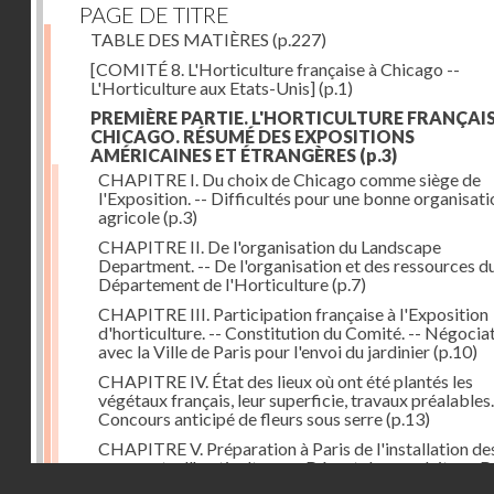
PAGE DE TITRE
TABLE DES MATIÈRES
(p.227)
[COMITÉ 8. L'Horticulture française à Chicago --
L'Horticulture aux Etats-Unis]
(p.1)
PREMIÈRE PARTIE. L'HORTICULTURE FRANÇAIS
CHICAGO. RÉSUMÉ DES EXPOSITIONS
AMÉRICAINES ET ÉTRANGÈRES
(p.3)
CHAPITRE I. Du choix de Chicago comme siège de
l'Exposition. -- Difficultés pour une bonne organisati
agricole
(p.3)
CHAPITRE II. De l'organisation du Landscape
Department. -- De l'organisation et des ressources d
Département de l'Horticulture
(p.7)
CHAPITRE III. Participation française à l'Exposition
d'horticulture. -- Constitution du Comité. -- Négocia
avec la Ville de Paris pour l'envoi du jardinier
(p.10)
CHAPITRE IV. État des lieux où ont été plantés les
végétaux français, leur superficie, travaux préalables.
Concours anticipé de fleurs sous serre
(p.13)
CHAPITRE V. Préparation à Paris de l'installation de
exposants d'horticulture. -- Départ des produits. -- 
Droits réservés - CNAM
pour Chicago du jardinier de la Ville de Paris et du