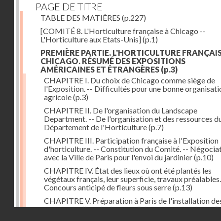
PAGE DE TITRE
TABLE DES MATIÈRES
(p.227)
[COMITÉ 8. L'Horticulture française à Chicago --
L'Horticulture aux Etats-Unis]
(p.1)
PREMIÈRE PARTIE. L'HORTICULTURE FRANÇAIS
CHICAGO. RÉSUMÉ DES EXPOSITIONS
AMÉRICAINES ET ÉTRANGÈRES
(p.3)
CHAPITRE I. Du choix de Chicago comme siège de
l'Exposition. -- Difficultés pour une bonne organisati
agricole
(p.3)
CHAPITRE II. De l'organisation du Landscape
Department. -- De l'organisation et des ressources d
Département de l'Horticulture
(p.7)
CHAPITRE III. Participation française à l'Exposition
d'horticulture. -- Constitution du Comité. -- Négocia
avec la Ville de Paris pour l'envoi du jardinier
(p.10)
CHAPITRE IV. État des lieux où ont été plantés les
végétaux français, leur superficie, travaux préalables.
Concours anticipé de fleurs sous serre
(p.13)
CHAPITRE V. Préparation à Paris de l'installation de
exposants d'horticulture. -- Départ des produits. -- 
Droits réservés - CNAM
pour Chicago du jardinier de la Ville de Paris et du