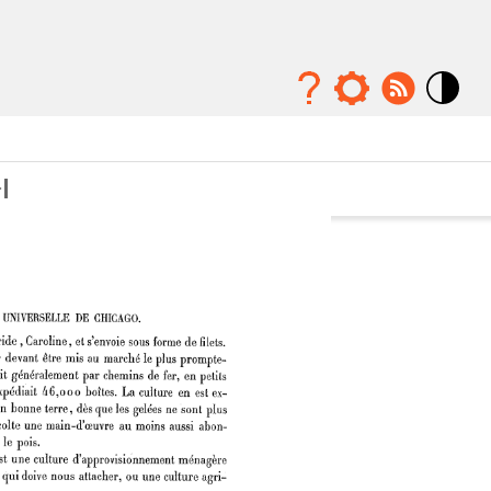
Mode
contraste
élévé