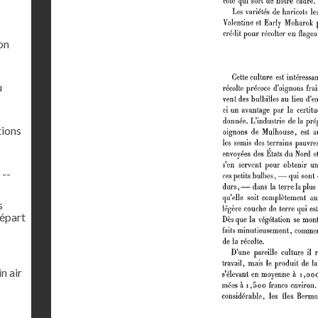
on
u
tions
 --
s
Départ
n air