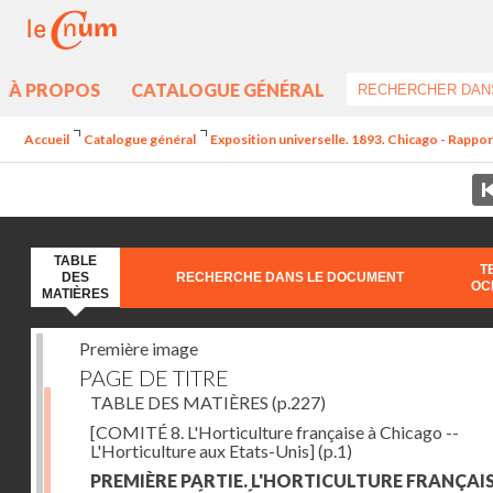
À PROPOS
CATALOGUE GÉNÉRAL
Accueil
Catalogue général
Exposition universelle. 1893. Chicago - Rapports
TABLE
T
DES
RECHERCHE DANS LE DOCUMENT
OC
MATIÈRES
Première image
PAGE DE TITRE
TABLE DES MATIÈRES
(p.227)
[COMITÉ 8. L'Horticulture française à Chicago --
L'Horticulture aux Etats-Unis]
(p.1)
PREMIÈRE PARTIE. L'HORTICULTURE FRANÇAIS