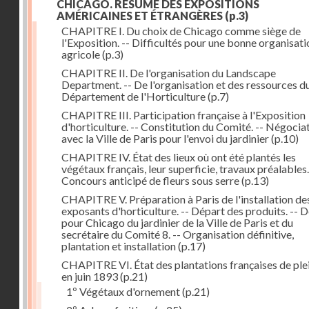
CHICAGO. RÉSUMÉ DES EXPOSITIONS
AMÉRICAINES ET ÉTRANGÈRES
(p.3)
CHAPITRE I. Du choix de Chicago comme siège de
l'Exposition. -- Difficultés pour une bonne organisati
agricole
(p.3)
CHAPITRE II. De l'organisation du Landscape
Department. -- De l'organisation et des ressources d
Département de l'Horticulture
(p.7)
CHAPITRE III. Participation française à l'Exposition
d'horticulture. -- Constitution du Comité. -- Négocia
avec la Ville de Paris pour l'envoi du jardinier
(p.10)
CHAPITRE IV. État des lieux où ont été plantés les
végétaux français, leur superficie, travaux préalables.
Concours anticipé de fleurs sous serre
(p.13)
CHAPITRE V. Préparation à Paris de l'installation de
exposants d'horticulture. -- Départ des produits. -- 
pour Chicago du jardinier de la Ville de Paris et du
secrétaire du Comité 8. -- Organisation définitive,
plantation et installation
(p.17)
CHAPITRE VI. État des plantations françaises de plei
en juin 1893
(p.21)
1º Végétaux d'ornement
(p.21)