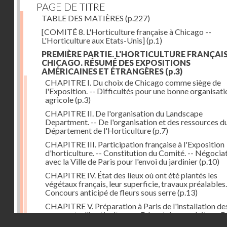
PAGE DE TITRE
TABLE DES MATIÈRES
(p.227)
[COMITÉ 8. L'Horticulture française à Chicago --
L'Horticulture aux Etats-Unis]
(p.1)
PREMIÈRE PARTIE. L'HORTICULTURE FRANÇAIS
CHICAGO. RÉSUMÉ DES EXPOSITIONS
AMÉRICAINES ET ÉTRANGÈRES
(p.3)
CHAPITRE I. Du choix de Chicago comme siège de
l'Exposition. -- Difficultés pour une bonne organisati
agricole
(p.3)
CHAPITRE II. De l'organisation du Landscape
Department. -- De l'organisation et des ressources d
Département de l'Horticulture
(p.7)
CHAPITRE III. Participation française à l'Exposition
d'horticulture. -- Constitution du Comité. -- Négocia
avec la Ville de Paris pour l'envoi du jardinier
(p.10)
CHAPITRE IV. État des lieux où ont été plantés les
végétaux français, leur superficie, travaux préalables.
Concours anticipé de fleurs sous serre
(p.13)
CHAPITRE V. Préparation à Paris de l'installation de
exposants d'horticulture. -- Départ des produits. -- 
Droits réservés - CNAM
pour Chicago du jardinier de la Ville de Paris et du