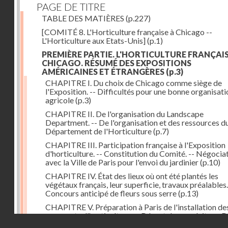
PAGE DE TITRE
TABLE DES MATIÈRES
(p.227)
[COMITÉ 8. L'Horticulture française à Chicago --
L'Horticulture aux Etats-Unis]
(p.1)
PREMIÈRE PARTIE. L'HORTICULTURE FRANÇAIS
CHICAGO. RÉSUMÉ DES EXPOSITIONS
AMÉRICAINES ET ÉTRANGÈRES
(p.3)
CHAPITRE I. Du choix de Chicago comme siège de
l'Exposition. -- Difficultés pour une bonne organisati
agricole
(p.3)
CHAPITRE II. De l'organisation du Landscape
Department. -- De l'organisation et des ressources d
Département de l'Horticulture
(p.7)
CHAPITRE III. Participation française à l'Exposition
d'horticulture. -- Constitution du Comité. -- Négocia
avec la Ville de Paris pour l'envoi du jardinier
(p.10)
CHAPITRE IV. État des lieux où ont été plantés les
végétaux français, leur superficie, travaux préalables.
Concours anticipé de fleurs sous serre
(p.13)
CHAPITRE V. Préparation à Paris de l'installation de
exposants d'horticulture. -- Départ des produits. -- 
Droits réservés - CNAM
pour Chicago du jardinier de la Ville de Paris et du