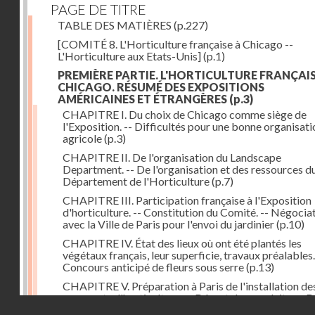
PAGE DE TITRE
TABLE DES MATIÈRES
(p.227)
[COMITÉ 8. L'Horticulture française à Chicago --
L'Horticulture aux Etats-Unis]
(p.1)
PREMIÈRE PARTIE. L'HORTICULTURE FRANÇAIS
CHICAGO. RÉSUMÉ DES EXPOSITIONS
AMÉRICAINES ET ÉTRANGÈRES
(p.3)
CHAPITRE I. Du choix de Chicago comme siège de
l'Exposition. -- Difficultés pour une bonne organisati
agricole
(p.3)
CHAPITRE II. De l'organisation du Landscape
Department. -- De l'organisation et des ressources d
Département de l'Horticulture
(p.7)
CHAPITRE III. Participation française à l'Exposition
d'horticulture. -- Constitution du Comité. -- Négocia
avec la Ville de Paris pour l'envoi du jardinier
(p.10)
CHAPITRE IV. État des lieux où ont été plantés les
végétaux français, leur superficie, travaux préalables.
Concours anticipé de fleurs sous serre
(p.13)
CHAPITRE V. Préparation à Paris de l'installation de
exposants d'horticulture. -- Départ des produits. -- 
Droits réservés - CNAM
pour Chicago du jardinier de la Ville de Paris et du