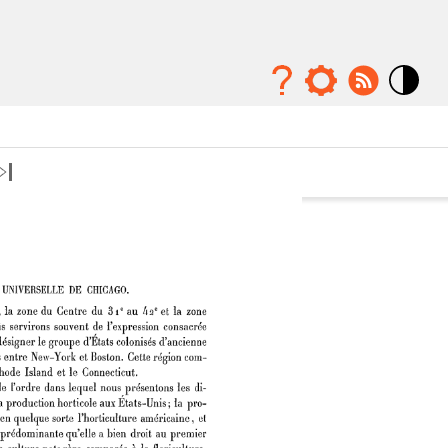
Mode
contraste
élévé