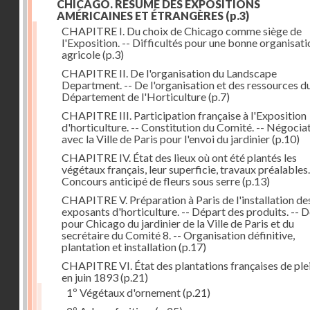
CHICAGO. RÉSUMÉ DES EXPOSITIONS
AMÉRICAINES ET ÉTRANGÈRES
(p.3)
CHAPITRE I. Du choix de Chicago comme siège de
l'Exposition. -- Difficultés pour une bonne organisati
agricole
(p.3)
CHAPITRE II. De l'organisation du Landscape
Department. -- De l'organisation et des ressources d
Département de l'Horticulture
(p.7)
CHAPITRE III. Participation française à l'Exposition
d'horticulture. -- Constitution du Comité. -- Négocia
avec la Ville de Paris pour l'envoi du jardinier
(p.10)
CHAPITRE IV. État des lieux où ont été plantés les
végétaux français, leur superficie, travaux préalables.
Concours anticipé de fleurs sous serre
(p.13)
CHAPITRE V. Préparation à Paris de l'installation de
exposants d'horticulture. -- Départ des produits. -- 
pour Chicago du jardinier de la Ville de Paris et du
secrétaire du Comité 8. -- Organisation définitive,
plantation et installation
(p.17)
CHAPITRE VI. État des plantations françaises de plei
en juin 1893
(p.21)
1º Végétaux d'ornement
(p.21)