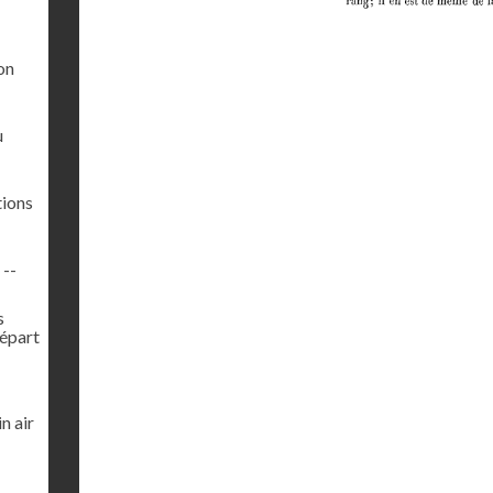
on
u
tions
 --
s
Départ
n air