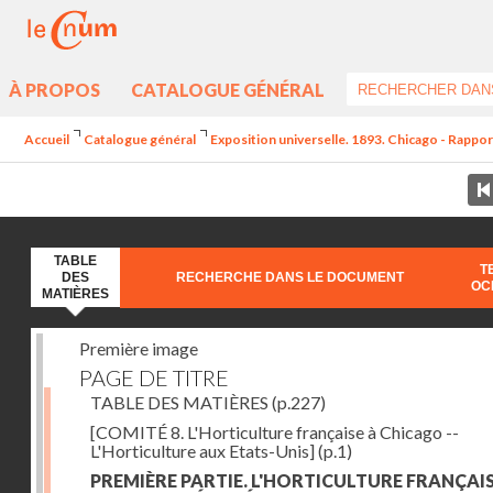
À PROPOS
CATALOGUE GÉNÉRAL
Accueil
Catalogue général
Exposition universelle. 1893. Chicago - Rapports
TABLE
T
DES
RECHERCHE DANS LE DOCUMENT
OC
MATIÈRES
Première image
PAGE DE TITRE
TABLE DES MATIÈRES
(p.227)
[COMITÉ 8. L'Horticulture française à Chicago --
L'Horticulture aux Etats-Unis]
(p.1)
PREMIÈRE PARTIE. L'HORTICULTURE FRANÇAIS