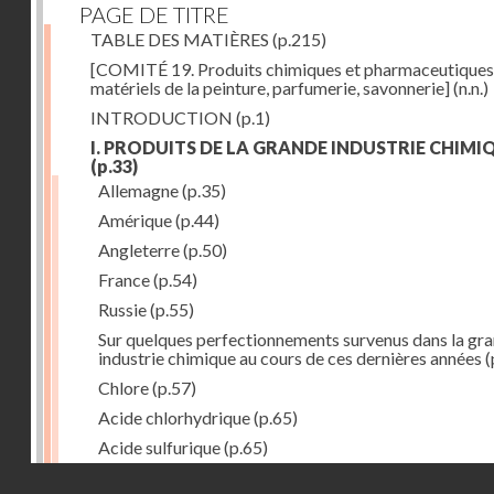
PAGE DE TITRE
TABLE DES MATIÈRES
(p.215)
[COMITÉ 19. Produits chimiques et pharmaceutiques
matériels de la peinture, parfumerie, savonnerie]
(n.n.)
INTRODUCTION
(p.1)
I. PRODUITS DE LA GRANDE INDUSTRIE CHIMI
(p.33)
Allemagne
(p.35)
Amérique
(p.44)
Angleterre
(p.50)
France
(p.54)
Russie
(p.55)
Sur quelques perfectionnements survenus dans la gr
industrie chimique au cours de ces dernières années
(
Chlore
(p.57)
Acide chlorhydrique
(p.65)
Acide sulfurique
(p.65)
Droits réservés - CNAM
Acide azotique
(p.71)