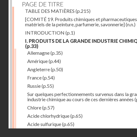
PAGE DE TITRE
TABLE DES MATIÈRES
(p.215)
[COMITÉ 19. Produits chimiques et pharmaceutiques
matériels de la peinture, parfumerie, savonnerie]
(n.n.)
INTRODUCTION
(p.1)
I. PRODUITS DE LA GRANDE INDUSTRIE CHIMI
(p.33)
Allemagne
(p.35)
Amérique
(p.44)
Angleterre
(p.50)
France
(p.54)
Russie
(p.55)
Sur quelques perfectionnements survenus dans la gr
industrie chimique au cours de ces dernières années
(
Chlore
(p.57)
Acide chlorhydrique
(p.65)
Acide sulfurique
(p.65)
Droits réservés - CNAM
Acide azotique
(p.71)