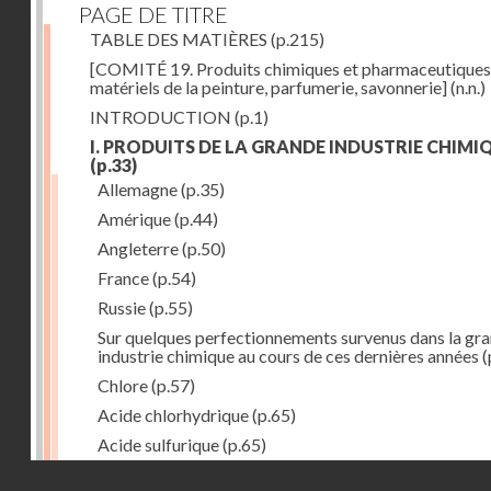
PAGE DE TITRE
TABLE DES MATIÈRES
(p.215)
[COMITÉ 19. Produits chimiques et pharmaceutiques
matériels de la peinture, parfumerie, savonnerie]
(n.n.)
INTRODUCTION
(p.1)
I. PRODUITS DE LA GRANDE INDUSTRIE CHIMI
(p.33)
Allemagne
(p.35)
Amérique
(p.44)
Angleterre
(p.50)
France
(p.54)
Russie
(p.55)
Sur quelques perfectionnements survenus dans la gr
industrie chimique au cours de ces dernières années
(
Chlore
(p.57)
Acide chlorhydrique
(p.65)
Acide sulfurique
(p.65)
Droits réservés - CNAM
Acide azotique
(p.71)