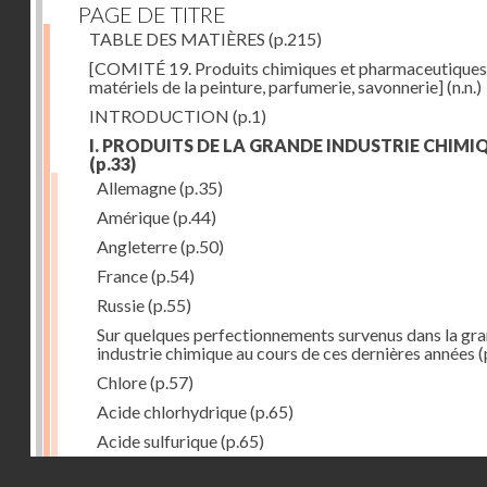
PAGE DE TITRE
TABLE DES MATIÈRES
(p.215)
[COMITÉ 19. Produits chimiques et pharmaceutiques
matériels de la peinture, parfumerie, savonnerie]
(n.n.)
INTRODUCTION
(p.1)
I. PRODUITS DE LA GRANDE INDUSTRIE CHIMI
(p.33)
Allemagne
(p.35)
Amérique
(p.44)
Angleterre
(p.50)
France
(p.54)
Russie
(p.55)
Sur quelques perfectionnements survenus dans la gr
industrie chimique au cours de ces dernières années
(
Chlore
(p.57)
Acide chlorhydrique
(p.65)
Acide sulfurique
(p.65)
Droits réservés - CNAM
Acide azotique
(p.71)