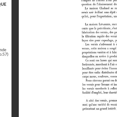
QUE
ande
p.57)