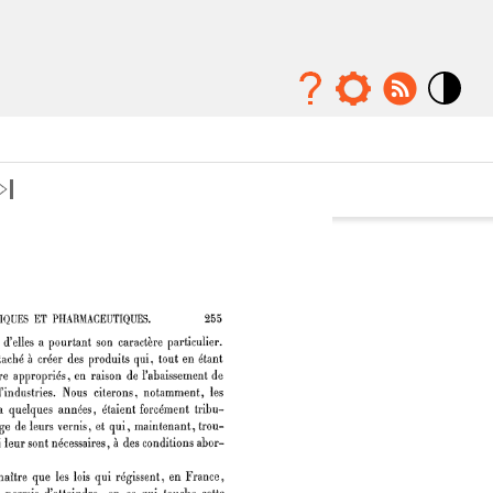
Mode
contraste
élévé