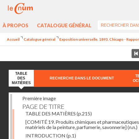
À PROPOS
CATALOGUE GÉNÉRAL
Accueil
Catalogue général
Exposition universelle. 1893. Chicago - Rappor
TABLE
T
DES
RECHERCHE DANS LE DOCUMENT
OC
MATIÈRES
Première image
PAGE DE TITRE
TABLE DES MATIÈRES
(p.215)
[COMITÉ 19. Produits chimiques et pharmaceutiques
matériels de la peinture, parfumerie, savonnerie]
(n.n.)
INTRODUCTION
(p.1)