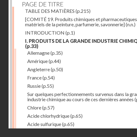
PAGE DE TITRE
TABLE DES MATIÈRES
(p.215)
[COMITÉ 19. Produits chimiques et pharmaceutiques
matériels de la peinture, parfumerie, savonnerie]
(n.n.)
INTRODUCTION
(p.1)
I. PRODUITS DE LA GRANDE INDUSTRIE CHIMI
(p.33)
Allemagne
(p.35)
Amérique
(p.44)
Angleterre
(p.50)
France
(p.54)
Russie
(p.55)
Sur quelques perfectionnements survenus dans la gr
industrie chimique au cours de ces dernières années
(
Chlore
(p.57)
Acide chlorhydrique
(p.65)
Acide sulfurique
(p.65)
Droits réservés - CNAM
Acide azotique
(p.71)