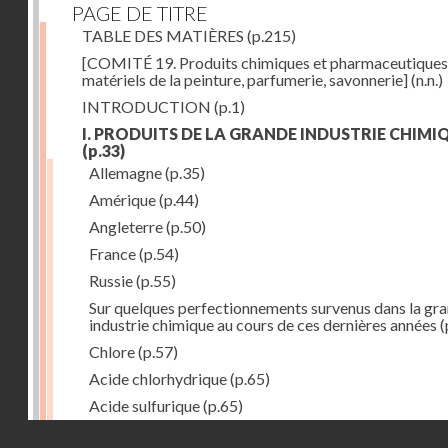
PAGE DE TITRE
TABLE DES MATIÈRES
(p.215)
[COMITÉ 19. Produits chimiques et pharmaceutiques
matériels de la peinture, parfumerie, savonnerie]
(n.n.)
INTRODUCTION
(p.1)
I. PRODUITS DE LA GRANDE INDUSTRIE CHIMI
(p.33)
Allemagne
(p.35)
Amérique
(p.44)
Angleterre
(p.50)
France
(p.54)
Russie
(p.55)
Sur quelques perfectionnements survenus dans la gr
industrie chimique au cours de ces dernières années
(
Chlore
(p.57)
Acide chlorhydrique
(p.65)
Acide sulfurique
(p.65)
Droits réservés - CNAM
Acide azotique
(p.71)