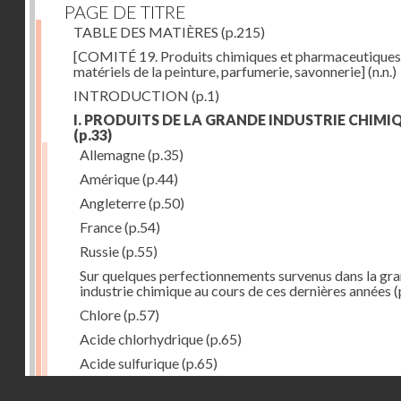
PAGE DE TITRE
TABLE DES MATIÈRES
(p.215)
[COMITÉ 19. Produits chimiques et pharmaceutiques
matériels de la peinture, parfumerie, savonnerie]
(n.n.)
INTRODUCTION
(p.1)
I. PRODUITS DE LA GRANDE INDUSTRIE CHIMI
(p.33)
Allemagne
(p.35)
Amérique
(p.44)
Angleterre
(p.50)
France
(p.54)
Russie
(p.55)
Sur quelques perfectionnements survenus dans la gr
industrie chimique au cours de ces dernières années
(
Chlore
(p.57)
Acide chlorhydrique
(p.65)
Acide sulfurique
(p.65)
Droits réservés - CNAM
Acide azotique
(p.71)