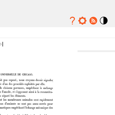
Mode
contraste
élévé