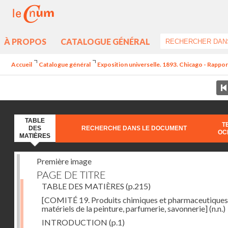
À PROPOS
CATALOGUE GÉNÉRAL
Accueil
Catalogue général
Exposition universelle. 1893. Chicago - Rappor
TABLE
T
DES
RECHERCHE DANS LE DOCUMENT
OC
MATIÈRES
Première image
PAGE DE TITRE
TABLE DES MATIÈRES
(p.215)
[COMITÉ 19. Produits chimiques et pharmaceutiques
matériels de la peinture, parfumerie, savonnerie]
(n.n.)
INTRODUCTION
(p.1)